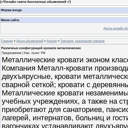
[
✅Онлайн газета бесплатных обьявлений ✅
]
Форма входа
Меню сайта
Доска онлайн о
Главная
»
Доска объявлений
»
Разное
»
Торговля, реализация товаров
Различных конфигураций кровати металлические
Предложение | Нас. пункт. РФ
Металлические кровати эконом клас
Компания Металл-кровати производи
двухъярусные, кровати металлически
сварной сеткой; кровати с деревянн
Металлические кровати незаменимы
учебных учреждениях, а также на ст
приобретают для санаториев, пансио
лагерей, интернатов, больниц и гос
вагончиках устанавливают двухъярус