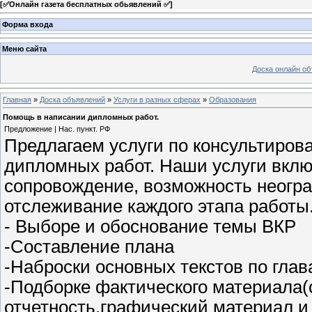
[
✅Онлайн газета бесплатных обьявлений ✅
]
Форма входа
Меню сайта
Доска онлайн о
Главная
»
Доска объявлений
»
Услуги в разных сферах
»
Образования
Помощь в написании дипломных работ.
Предложение | Нас. пункт. РФ
Предлагаем услуги по консультиров
дипломных работ. Наши услуги вкл
сопровождение, возможность неогр
отслеживание каждого этапа работы
- Выборе и обоснование темы ВКР
-Составление плана
-Наброски основных текстов по гла
-Подборке фактического материала(
отчетность,графический материал и 