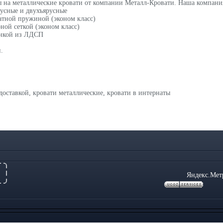
ы на металлические кровати от компании Металл-Кровати. Наша компания
русные и двухъярусные
катной пружиной (эконом класс)
рной сеткой (эконом класс)
инкой из ЛДСП
.
 доставкой
,
кровати металлические
,
кровати в интернаты