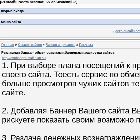
[
✅Онлайн газета бесплатных обьявлений ✅
]
Форма входа
Меню сайта
Доска онлайн о
Главная
»
Каталог сайтов
»
Бизнес и финансы
»
Реклама
Рекламная биржа - обмен ссылками,баннерами,раскрутка сайтов
http://exchanger-traff.clan.su
1. При выборе плана посещений к п
своего сайта. Тоесть сервис по обм
больше просмотров чужих сайтов т
сайте.
2. Добавляя Баннер Вашего сайта Вы
рискуете показать своим возможно 
3. Раздача денежных вознаграждени