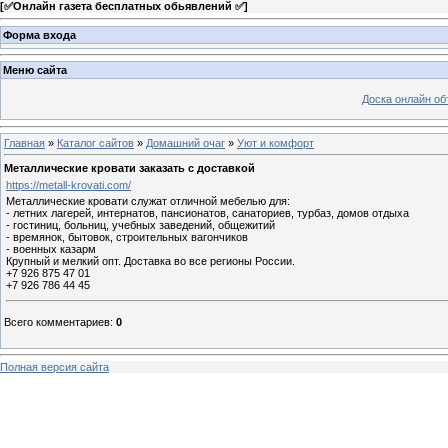
[
✅Онлайн газета бесплатных обьявлений ✅
]
Форма входа
Меню сайта
Доска онлайн о
Главная
»
Каталог сайтов
»
Домашний очаг
»
Уют и комфорт
Металлические кровати заказать с доставкой
https://metall-krovati.com/
Металлические кровати служат отличной мебелью для:
- летних лагерей, интернатов, пансионатов, санаториев, турбаз, домов отдыха
- гостиниц, больниц, учебных заведений, общежитий
- времянок, бытовок, строительных вагончиков
- военных казарм
Крупный и мелкий опт. Доставка во все регионы России.
+7 926 875 47 01
+7 926 786 44 45
Всего комментариев
:
0
Полная версия сайта