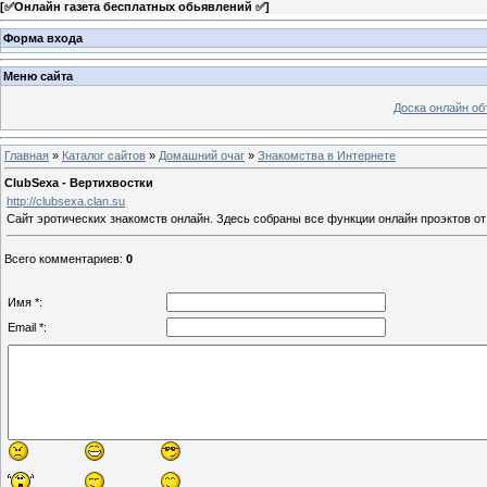
[
✅Онлайн газета бесплатных обьявлений ✅
]
Форма входа
Меню сайта
Доска онлайн о
Главная
»
Каталог сайтов
»
Домашний очаг
»
Знакомства в Интернете
ClubSexa - Вертихвостки
http://clubsexa.clan.su
Сайт эротических знакомств онлайн. Здесь собраны все функции онлайн проэктов о
Всего комментариев
:
0
Имя *:
Email *: