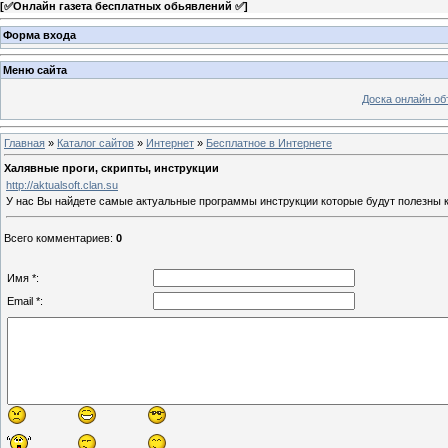
[
✅Онлайн газета бесплатных обьявлений ✅
]
Форма входа
Меню сайта
Доска онлайн о
Главная
»
Каталог сайтов
»
Интернет
»
Бесплатное в Интернете
Халявные проги, скрипты, инструкции
http://aktualsoft.clan.su
У нас Вы найдете самые актуальные программы инструкции которые будут полезны 
Всего комментариев
:
0
Имя *:
Email *: