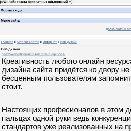
[
✅Онлайн газета бесплатных обьявлений ✅
]
Форма входа
Меню сайта
Доска онлайн о
Главная
»
Каталог сайтов
»
Интернет
»
Веб-дизайн
Веб-дизайн
http://www.ratingruneta.ru/creative-agencies/
Креативность любого онлайн ресурса
дизайна сайта придётся ко двору не
бесценным пользователям запомнитс
стоит.
Настоящих професионалов в этом де
пальцах одной руки ведь конкуренци
стандартов уже реализованных на п