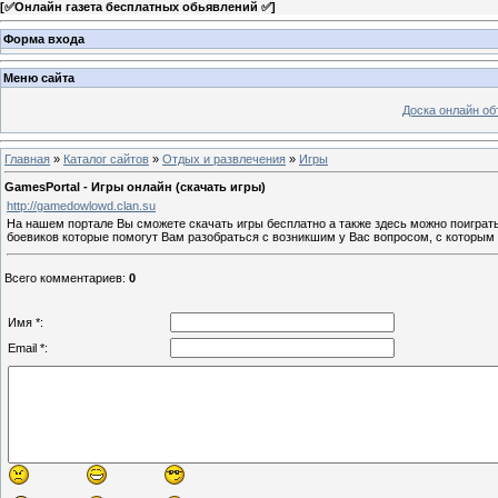
[
✅Онлайн газета бесплатных обьявлений ✅
]
Форма входа
Меню сайта
Доска онлайн о
Главная
»
Каталог сайтов
»
Отдых и развлечения
»
Игры
GamesPortal - Игры онлайн (скачать игры)
http://gamedowlowd.clan.su
На нашем портале Вы сможете скачать игры бесплатно а также здесь можно поиграть
боевиков которые помогут Вам разобраться с возникшим у Вас вопросом, с которым т
Всего комментариев
:
0
Имя *:
Email *: