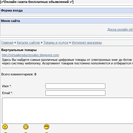
[
✅Онлайн газета бесплатных обьявлений ✅
]
Форма входа
Меню сайта
Доска онлайн о
Главная
»
Каталог сайтов
»
Товары и услуги
»
Интернет-магазины
Виртуальные товары
http://virtualproductssales.blogspot.com
Здесь Вы найдете самые различные цифровые товары от электронных книг до ботов и
через систему webmoney. Асортимент товаров постоянно пополняется и отбирается по
Всего комментариев
:
0
Имя *:
Email *: