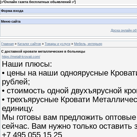
[
✅Онлайн газета бесплатных обьявлений ✅
]
Форма входа
Меню сайта
Доска онлайн о
Главная
»
Каталог сайтов
»
Товары и услуги
»
Мебель, интерьер
С доставкой кровати металлические в больницы
https://metall-krovati.com/
Наши плюсы:
• цены на наши одноярусные Кроват
рублей;
• стоимость одной двухъярусной кро
• трехъярусные Кровати Металличес
единицу.
Мы готовы вам предложить оптовые 
сейчас. Вам нужно только оставить 
+7 495 055 15 25