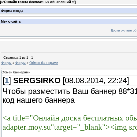
[
✅Онлайн газета бесплатных обьявлений ✅
]
Форма входа
Меню сайта
Доска онлайн о
Страница
1
из
1
1
Форум
»
Форум
»
Обмен баннерами
Обмен баннерами
[
1
]
SERGSIRKO
[08.08.2014, 22:24]
Чтобы разместить Ваш баннер 88*31
код нашего баннера
<a title="Онлайн доска бесплатных обья
adapter.moy.su"target="_blank"><img src=